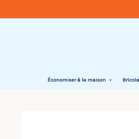
Aller
au
contenu
Économiser à la maison
Bricol