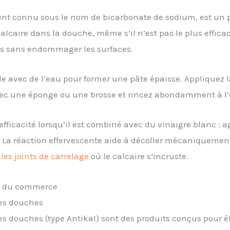
nt connu sous le nom de bicarbonate de sodium, est un p
 calcaire dans la douche, même s’il n’est pas le plus effic
ôts sans endommager les surfaces.
avec de l’eau pour former une pâte épaisse. Appliquez la 
vec une éponge ou une brosse et rincez abondamment à l’e
fficacité lorsqu’il est combiné avec du vinaigre blanc : a
. La réaction effervescente aide à décoller mécaniquemen
 les joints de carrelage
où le calcaire s’incruste.
res du commerce
les douches
les douches (type Antikal) sont des produits conçus pour é