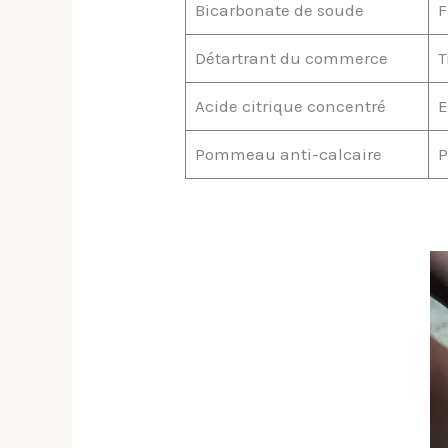
Bicarbonate de soude
F
Détartrant du commerce
T
Acide citrique concentré
E
Pommeau anti-calcaire
P